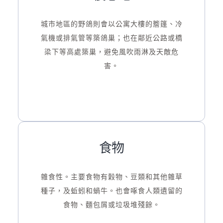
城市地區的野鴿則會以公寓大樓的簷篷、冷
氣機或排氣管等築鴿巢；也在鄰近公路或橋
梁下等高處築巢，避免風吹雨淋及天敵危
害。
食物
雜食性。主要食物有穀物、豆類和其他雜草
種子，及蚯蚓和蝸牛。也會啄食人類遺留的
食物、麵包屑或垃圾堆殘餘。