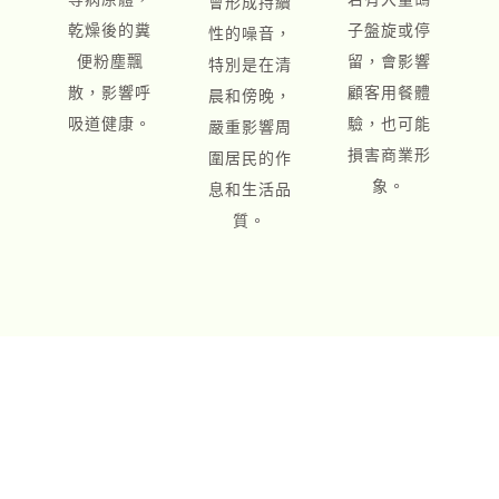
會形成持續
乾燥後的糞
子盤旋或停
性的噪音，
便粉塵飄
留，會影響
特別是在清
散，影響呼
顧客用餐體
晨和傍晚，
吸道健康。
驗，也可能
嚴重影響周
損害商業形
圍居民的作
象。
息和生活品
質。