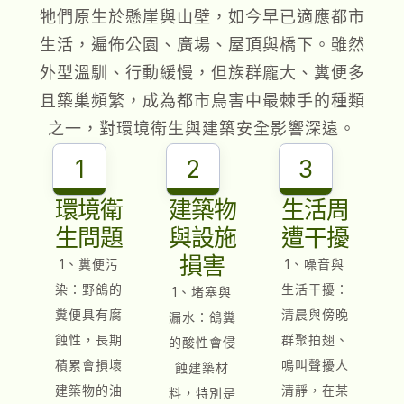
牠們原生於懸崖與山壁，如今早已適應都市
生活，遍佈公園、廣場、屋頂與橋下。雖然
外型溫馴、行動緩慢，但族群龐大、糞便多
且築巢頻繁，成為都市鳥害中最棘手的種類
之一，對環境衛生與建築安全影響深遠。
1
2
3
環境衛
建築物
生活周
生問題
與設施
遭干擾
損害
1、糞便污
1、噪音與
染：野鴿的
生活干擾：
1、堵塞與
糞便具有腐
清晨與傍晚
漏水：鴿糞
蝕性，長期
群聚拍翅、
的酸性會侵
積累會損壞
鳴叫聲擾人
蝕建築材
建築物的油
清靜，在某
料，特別是