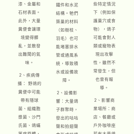
漆、金屬和
些特定情況
鐵件和水泥
石材表面。
下（例如保
結構。牠們
此外，大量
護巢穴或食
築巢的材料
糞便會讓環
物），鴿子
（如樹枝、
境變得髒
可能會對人
羽毛）也可
亂，並散發
類或寵物表
能堵塞排水
出難聞的氣
現出攻擊
管或通風系
味。
性，雖然不
統，導致積
常發生，但
水或設備故
2、疾病傳
也曾有報
障。
播： 野鴿的
導。
糞便中可能
2、設備影
帶有隱球
2、影響商
響：大量鴿
菌、組織胞
業場所：商
子群聚時，
漿菌、沙門
店、餐廳或
發出的咕咕
氏菌、鴿蟎
戶外咖啡座
聲和拍翅聲
等病原體，
若有大量鴿