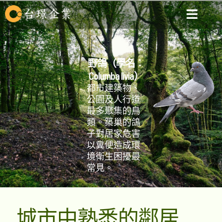
野鴿（學名︰
Columba livia）
都市建築物、
公園及人行道
最多聚集的鳥
類。築巢的鴿
子對居家危害
以糞便造成環
境衛生困擾最
常見。
城市中熟悉的鄰居