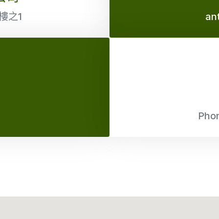
樓之1
an
Phon