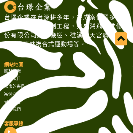
台璟企業在台深耕多年，完成案例眾多，大
型建物的鳥害防制工程，如臺灣飛機維修股
份有限公司維修機棚、礁溪協天宮廣場、金
門烈嶼東林複合式運動場等。
網站地圖
關於台璟
服務項目
都市的害鳥
案例介紹
最新消息
聯絡我們
客服專線
(02) 87925066 #24