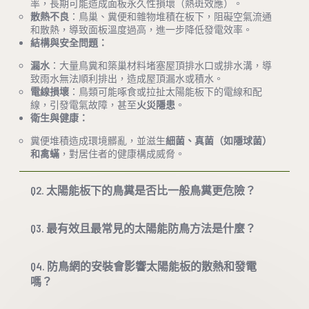
率，長期可能造成面板永久性損壞（熱斑效應）。
散熱不良
：鳥巢、糞便和雜物堆積在板下，阻礙空氣流通
和散熱，導致面板溫度過高，進一步降低發電效率。
結構與安全問題：
漏水
：大量鳥糞和築巢材料堵塞屋頂排水口或排水溝，導
致雨水無法順利排出，造成屋頂漏水或積水。
電線損壞
：鳥類可能啄食或拉扯太陽能板下的電線和配
線，引發電氣故障，甚至
火災隱患
。
衛生與健康：
糞便堆積造成環境髒亂，並滋生
細菌、真菌（如隱球菌）
和禽蟎
，對居住者的健康構成威脅。
Q2. 太陽能板下的鳥糞是否比一般鳥糞更危險？
Q3. 最有效且最常見的太陽能防鳥方法是什麼？
Q4. 防鳥網的安裝會影響太陽能板的散熱和發電
嗎？