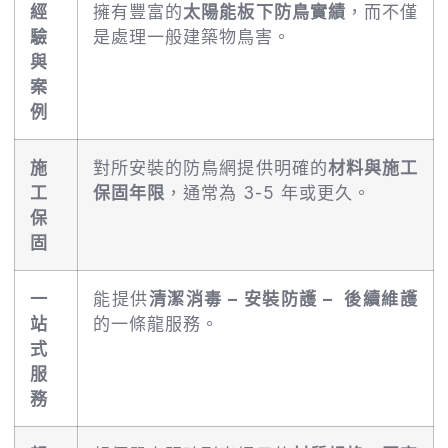
經
擁有豐富的
太陽能板下防鳥實績
，而不僅
驗
是處理一般建築物鳥害。
與
案
例
施
對所安裝的防鳥網提供明確的
材料與施工
工
保固年限
，通常為 3-5 年或更久。
保
固
一
能提供
清潔消毒 – 安裝防護 – 後續維護
站
的一條龍服務。
式
服
務