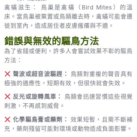
禽蟎滋生： 鳥巢是禽蟎（Bird Mites）的溫
床。當鳥巢被棄置或鳥類離去時，禽蟎可能會遷
徙到室內，造成居住者皮膚瘙癢與不適。
錯誤與無效的驅鳥方法
為了省錢或便利，許多人會嘗試效果不彰的驅鳥
方法：
聲波或超音波驅趕：
鳥類對重複的聲音具有
極強的適應性，短期有效，但很快就會失效。
反光或旋轉風車：
鳥類會迅速習慣這些視覺
刺激，不再感到威脅。
化學驅鳥膏或藥劑：
效果短暫，且需不斷補
充，藥劑殘留可能對環境或動物造成負面影響。