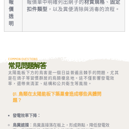
報
報價單中明確列出網子的
材質規格
、
固定
價
扣件類型
，以及糞便清除與消毒的流程。
透
明
COMMON QUESTIONS
常見問題解答
太陽能板下方的鳥害是一個日益普遍且棘手的問題，尤其
是在鴿子等習慣群居的鳥類棲息地。這不僅影響發電效
率，還帶來清潔、結構和公共衛生等風險。
Q1. 鳥類在太陽能板下築巢會造成哪些具體問
題？
發電效率下降：
鳥糞遮擋
：鳥糞直接落在板上，形成熱點，降低發電效