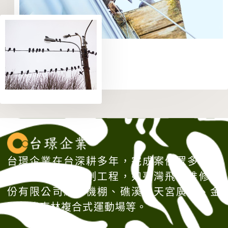
台璟企業在台深耕多年，完成案例眾多，大
型建物的鳥害防制工程，如臺灣飛機維修股
份有限公司維修機棚、礁溪協天宮廣場、金
門烈嶼東林複合式運動場等。