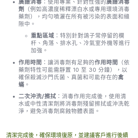
廣譜消毒
：使用專業、針對性強的
廣譜消毒
劑
（例如高濃度稀釋漂白水或專用環境消毒
藥劑），均勻噴灑在所有被污染的表面和縫
隙中。
重點區域
：特別針對鴿子常停留的欄
杆、角落、排水孔、冷氣室外機等進行
加強。
作用時間
：讓消毒劑有足夠的
作用時間
（依
藥劑特性可能需靜置 10 至 30 分鐘），以
確保殺滅沙門氏菌、真菌和可能存在的
禽
蟎
。
二次沖洗/擦拭
：消毒作用完成後，使用清
水或中性清潔劑將消毒劑殘留擦拭或沖洗乾
淨，避免消毒劑腐蝕物體表面。
清潔完成後，確保環境復原，並建議客戶進行後續