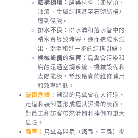
結構損壞：
建築材料（如屋頂、
油漆、金屬結構甚至石砌結構）
遭到侵蝕。
排水不良：
排水溝和落水管中的
積水會導致堵塞，進而造成水溢
出、潮濕和進一步的結構問題。
機械設備的損害：
鳥糞會污染和
腐蝕暖通空調系統、機械設備和
太陽能板，導致昂貴的維修費用
和效率降低。
滑倒危險：
潮濕的鳥糞會在人行道、
走道和裝卸區形成極其濕滑的表面，
對員工和訪客帶來滑倒和摔倒的重大
風險。
蟲害：
鳥糞為昆蟲（蟎蟲、甲蟲）提