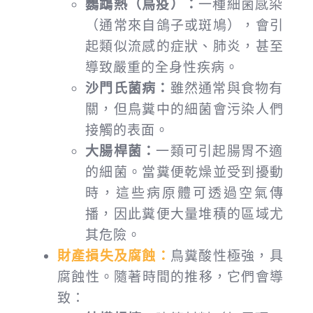
鸚鵡熱（鳥疫）：
一種細菌感染
（通常來自鴿子或斑鳩），會引
起類似流感的症狀、肺炎，甚至
導致嚴重的全身性疾病。
沙門氏菌病：
雖然通常與食物有
關，但鳥糞中的細菌會污染人們
接觸的表面。
大腸桿菌：
一類可引起腸胃不適
的細菌。當糞便乾燥並受到擾動
時，這些病原體可透過空氣傳
播，因此糞便大量堆積的區域尤
其危險。
財產損失及腐蝕：
鳥糞酸性極強，具
腐蝕性。隨著時間的推移，它們會導
致：