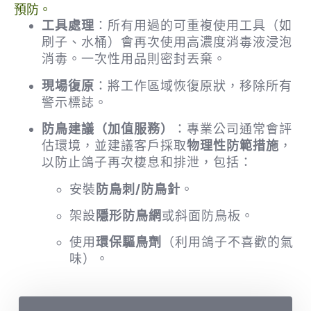
預防。
工具處理
：所有用過的可重複使用工具（如
刷子、水桶）會再次使用高濃度消毒液浸泡
消毒。一次性用品則密封丟棄。
現場復原
：將工作區域恢復原狀，移除所有
警示標誌。
防鳥建議（加值服務）
：專業公司通常會評
估環境，並建議客戶採取
物理性防範措施
，
以防止鴿子再次棲息和排泄，包括：
安裝
防鳥刺/防鳥針
。
架設
隱形防鳥網
或斜面防鳥板。
使用
環保驅鳥劑
（利用鴿子不喜歡的氣
味）。