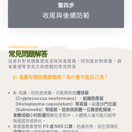
第四步
收尾與後續防範
COMMON QUESTIONS
常見問題解答
這是針對鳥類糞便清潔與消毒服務，特別是針對鴿糞、麻
雀糞便等常見污染問題的常見問答
Q1. 鳥糞有哪些健康風險？為什麼不能自己清？
A:
鳥糞，特別是鴿糞，可能帶有如
隱球菌
（Cryptococcus neoformans）
、
組織胞漿菌
（Histoplasma capsulatum）等真菌，以及沙門氏菌
（Salmonella）等細菌。這些病原體一旦糞便乾燥後，
會變成細小的粉塵
飄散在空氣中，人體吸入後可能引起呼
吸道感染或肺炎。
專業服務會使用
P3 或 N95 口罩
、防護衣物，並在清理前
濕潤
糞便以避免粉塵飛散，確保安全。