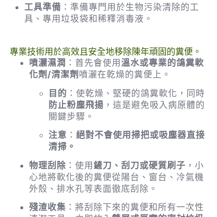
工具準備
：準備專門用於生物污染清除的工
具、專用垃圾袋和稀釋消毒液。
專業技術用於高效且安全地移除陳年頑固的糞便。
噴灑濕潤
：首先會使用
溫水或專業的鴿糞軟
化劑/清潔劑
噴灑在乾燥的糞便上。
目的
：使乾燥、堅硬的鴿糞軟化，同時
防止粉塵飛揚
，這是避免吸入病原體的
關鍵步驟。
注意
：
絕對不會使用掃把或吸塵器直接
清掃。
物理刮除
：使用
鏟刀、刮刀或硬質刷子
，小
心地將軟化後的糞便從陽台、窗台、冷氣機
外殼、排水孔等表面徹底刮除。
殘渣收集
：將刮除下來的糞便和所有一次性